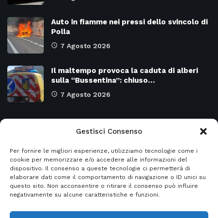
Auto in fiamme nei pressi dello svincolo di
Polla
7 Agosto 2026
Il maltempo provoca la caduta di alberi
sulla “Bussentina”: chiuso…
7 Agosto 2026
Categorie
Gestisci Consenso
Per fornire le migliori esperienze, utilizziamo tecnologie come i
Attualità
8975
SALERNO e Provincia
4132
cookie per memorizzare e/o accedere alle informazioni del
dispositivo. Il consenso a queste tecnologie ci permetterà di
Cronaca
6480
Regione CAMPANIA
2132
elaborare dati come il comportamento di navigazione o ID unici su
questo sito. Non acconsentire o ritirare il consenso può influire
Primo piano
5957
Regione BASILICATA
2124
negativamente su alcune caratteristiche e funzioni.