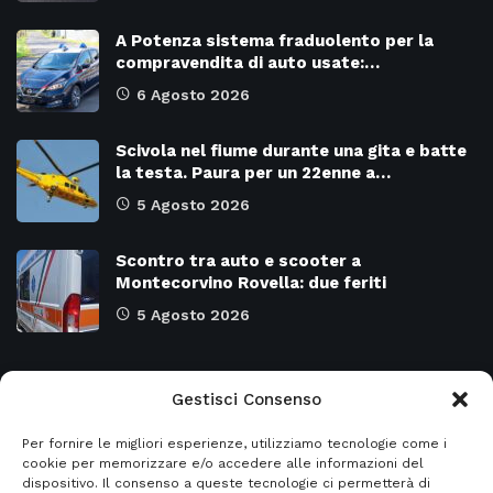
A Potenza sistema fraduolento per la
compravendita di auto usate:…
6 Agosto 2026
Scivola nel fiume durante una gita e batte
la testa. Paura per un 22enne a…
5 Agosto 2026
Scontro tra auto e scooter a
Montecorvino Rovella: due feriti
5 Agosto 2026
Categorie
Gestisci Consenso
Per fornire le migliori esperienze, utilizziamo tecnologie come i
Attualità
8966
SALERNO e Provincia
4128
cookie per memorizzare e/o accedere alle informazioni del
dispositivo. Il consenso a queste tecnologie ci permetterà di
Cronaca
6472
Regione CAMPANIA
2131