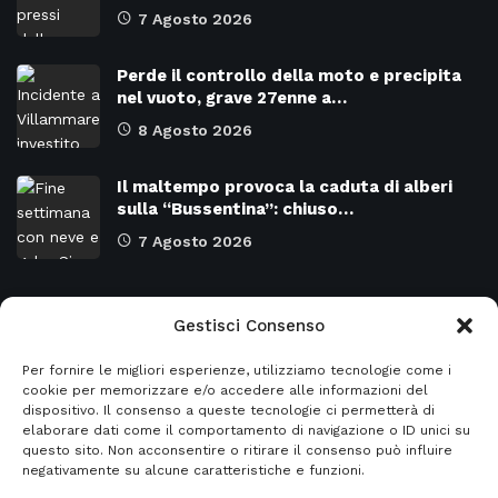
7 Agosto 2026
Perde il controllo della moto e precipita
nel vuoto, grave 27enne a…
8 Agosto 2026
Il maltempo provoca la caduta di alberi
sulla “Bussentina”: chiuso…
7 Agosto 2026
Categorie
Gestisci Consenso
Per fornire le migliori esperienze, utilizziamo tecnologie come i
Attualità
8978
SALERNO e Provincia
4137
cookie per memorizzare e/o accedere alle informazioni del
dispositivo. Il consenso a queste tecnologie ci permetterà di
Cronaca
6485
Regione CAMPANIA
2132
elaborare dati come il comportamento di navigazione o ID unici su
questo sito. Non acconsentire o ritirare il consenso può influire
Primo piano
5965
Regione BASILICATA
2124
negativamente su alcune caratteristiche e funzioni.