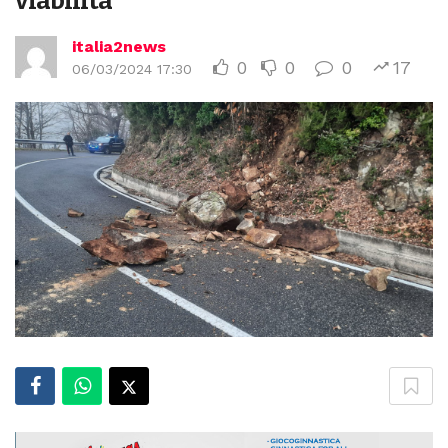
viabilità
italia2news
0
0
0
17
06/03/2024 17:30