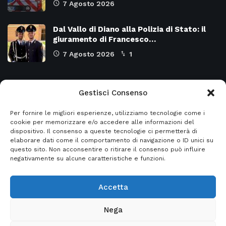
7 Agosto 2026
Dal Vallo di Diano alla Polizia di Stato: il
giuramento di Francesco…
7 Agosto 2026
1
Categorie
Gestisci Consenso
Per fornire le migliori esperienze, utilizziamo tecnologie come i
Attualità
8974
SALERNO e Provincia
4129
cookie per memorizzare e/o accedere alle informazioni del
dispositivo. Il consenso a queste tecnologie ci permetterà di
Cronaca
6478
Regione CAMPANIA
2131
elaborare dati come il comportamento di navigazione o ID unici su
questo sito. Non acconsentire o ritirare il consenso può influire
Primo piano
5954
Regione BASILICATA
2124
negativamente su alcune caratteristiche e funzioni.
Accetta
© 2026
Italia2news
- Italia2news powered by
Nega
EurekaSmartSolution