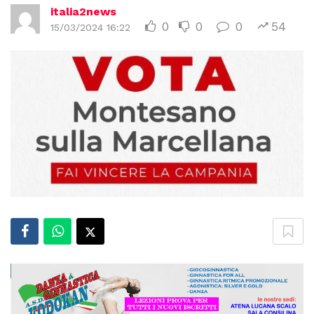
italia2news
0
0
0
54
15/03/2024 16:22