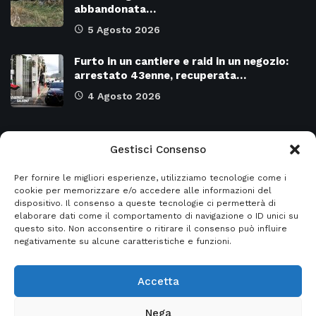
abbandonata…
5 Agosto 2026
Furto in un cantiere e raid in un negozio:
arrestato 43enne, recuperata…
4 Agosto 2026
Categorie
Gestisci Consenso
Per fornire le migliori esperienze, utilizziamo tecnologie come i
Attualità
8958
SALERNO e Provincia
4120
cookie per memorizzare e/o accedere alle informazioni del
dispositivo. Il consenso a queste tecnologie ci permetterà di
Cronaca
6464
Regione CAMPANIA
2129
elaborare dati come il comportamento di navigazione o ID unici su
questo sito. Non acconsentire o ritirare il consenso può influire
Primo piano
5946
Regione BASILICATA
2119
negativamente su alcune caratteristiche e funzioni.
Accetta
© 2026
Italia2news
- Italia2news powered by
Nega