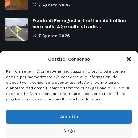
7 Agosto 2026
Esodo di Ferragosto, traffico da bollino
nero sulla A2 e sulle strade…
7 Agosto 2026
Categorie
Gestisci Consenso
Per fornire le migliori esperienze, utilizziamo tecnologie come i
Attualità
8973
SALERNO e Provincia
4129
cookie per memorizzare e/o accedere alle informazioni del
dispositivo. Il consenso a queste tecnologie ci permetterà di
Cronaca
6478
Regione CAMPANIA
2131
elaborare dati come il comportamento di navigazione o ID unici su
questo sito. Non acconsentire o ritirare il consenso può influire
Primo piano
5954
Regione BASILICATA
2124
negativamente su alcune caratteristiche e funzioni.
Accetta
© 2026
Italia2news
- Italia2news powered by
Nega
EurekaSmartSolution