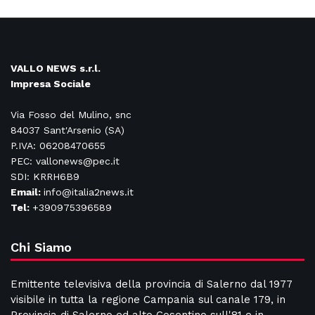
VALLO NEWS s.r.l.
Impresa Sociale
Via Fosso del Mulino, snc
84037 Sant'Arsenio (SA)
P.IVA: 06208470655
PEC: vallonews@pec.it
SDI: KRRH6B9
Email:
info@italia2news.it
Tel:
+390975396589
Chi Siamo
Emittente televisiva della provincia di Salerno dal 1977
visibile in tutta la regione Campania sul canale 179, in
Provincia di Salerno ed alto Cosentino sull'81 e in