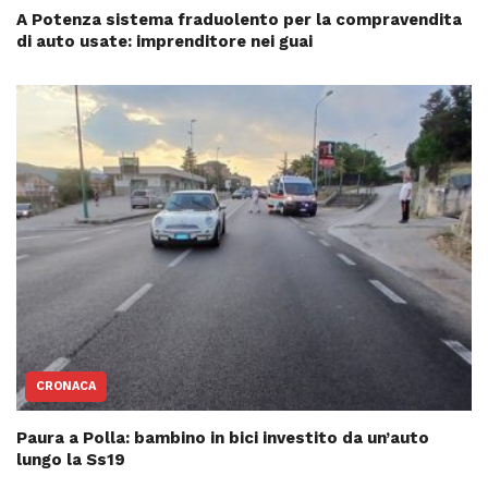
A Potenza sistema fraduolento per la compravendita
di auto usate: imprenditore nei guai
CRONACA
Paura a Polla: bambino in bici investito da un’auto
lungo la Ss19