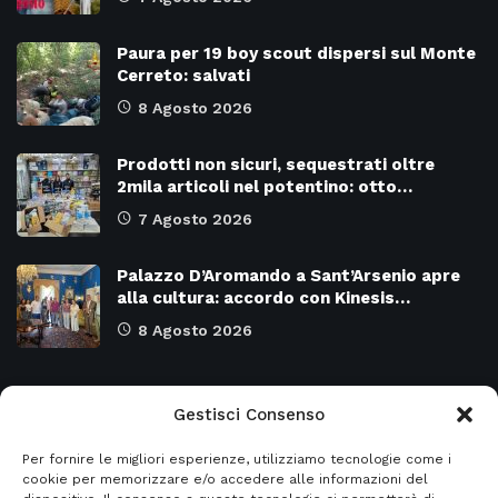
Paura per 19 boy scout dispersi sul Monte
Cerreto: salvati
8 Agosto 2026
Prodotti non sicuri, sequestrati oltre
2mila articoli nel potentino: otto…
7 Agosto 2026
Palazzo D’Aromando a Sant’Arsenio apre
alla cultura: accordo con Kinesis…
8 Agosto 2026
Categorie
Gestisci Consenso
Per fornire le migliori esperienze, utilizziamo tecnologie come i
Attualità
8977
SALERNO e Provincia
4135
cookie per memorizzare e/o accedere alle informazioni del