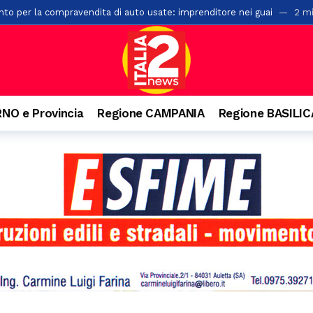
to per la compravendita di auto usate: imprenditore nei guai
2 mi
er la cattura di cinghiali
17 minuti fa
 di un palazzo a Salerno: ipotesi di una caduta mentre voleva salire s
ioni di euro in arrivo per i Comuni lucani
5 ore fa
 edizione del Premio Terre del Bussento a Sapri
6 ore fa
NO e Provincia
Regione CAMPANIA
Regione BASILI
 ventenne. Incidente anche a Battipaglia
6 ore fa
ensiero di Aldo Moro. Successo per l’iniziativa della Banca Monte Prun
paglia, la Pediatria di Polla al collasso: “Mancano i medici”
6 ore f
n numeri da record, 20mila presenze e il trionfo di Massimo Ranieri
onti dei vicini di casa: 49enne arrestato nel Materano
6 ore fa