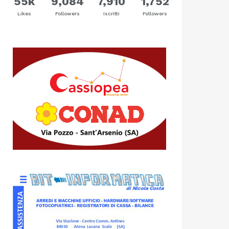
55k
9,084
7,910
1,752
Likes
Followers
Iscritti
Followers