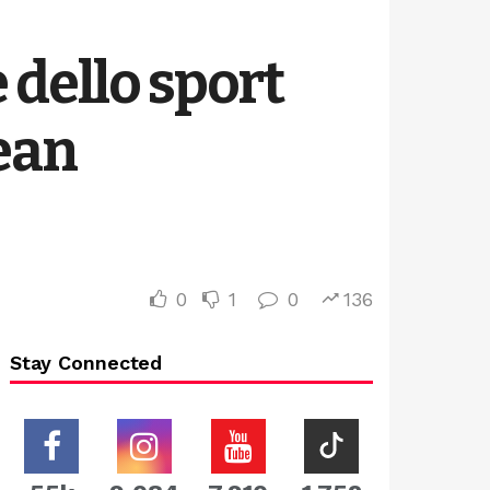
 dello sport
pean
0
1
0
136
Stay Connected