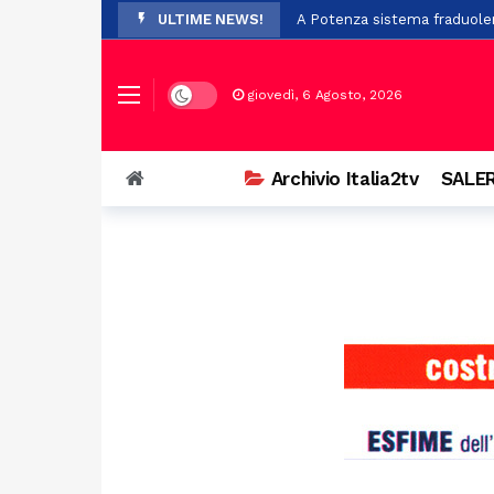
ULTIME NEWS!
A Potenza sistema fraduolen
A Polla installate le gabbie p
Cadavere trovato nel cortile
Dark mode
giovedì, 6 Agosto, 2026
Rigenerazione urbana, 47 mil
Prosegue con successo l’ XI
Archivio Italia2tv
SALER
Scontro a Colliano, grave un
Piaggine rende omaggio al p
Dopo i trasferimenti da Batti
Il Certosa Village chiude co
Stalking e minacce nei confr