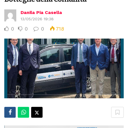
Danila Pia Casella
13/05/2026 19:38
0
0
0
718