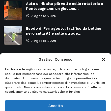
Auto si ribalta più volte nella rotatoria a
Pontecagnano: un giovane…
7 Agosto 2026
Esodo di Ferragosto, traffico da bollino
nero sulla A2 e sulle strade…
7 Agosto 2026
Categorie
Gestisci Consenso
Per fornire le migliori esperienze, utilizziamo tecnologie come i
Attualità
8973
SALERNO e Provincia
4129
cookie per memorizzare e/o accedere alle informazioni del
dispositivo. Il consenso a queste tecnologie ci permetterà di
Cronaca
6478
Regione CAMPANIA
2131
elaborare dati come il comportamento di navigazione o ID unici su
questo sito. Non acconsentire o ritirare il consenso può influire
Primo piano
5954
Regione BASILICATA
2124
negativamente su alcune caratteristiche e funzioni.
Accetta