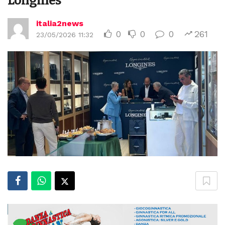
Longines
italia2news
0
0
0
261
23/05/2026 11:32