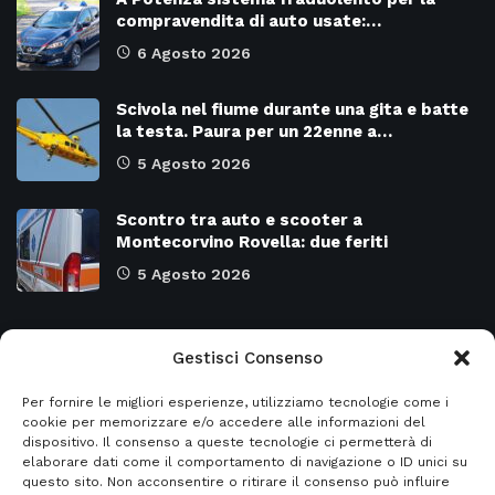
compravendita di auto usate:…
6 Agosto 2026
Scivola nel fiume durante una gita e batte
la testa. Paura per un 22enne a…
5 Agosto 2026
Scontro tra auto e scooter a
Montecorvino Rovella: due feriti
5 Agosto 2026
Categorie
Gestisci Consenso
Per fornire le migliori esperienze, utilizziamo tecnologie come i
Attualità
8966
SALERNO e Provincia
4128
cookie per memorizzare e/o accedere alle informazioni del
dispositivo. Il consenso a queste tecnologie ci permetterà di
Cronaca
6472
Regione CAMPANIA
2131
elaborare dati come il comportamento di navigazione o ID unici su
questo sito. Non acconsentire o ritirare il consenso può influire
Primo piano
5953