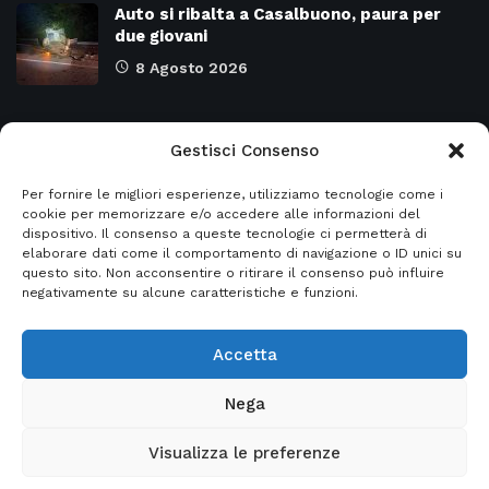
Auto si ribalta a Casalbuono, paura per
due giovani
8 Agosto 2026
Categorie
Gestisci Consenso
Per fornire le migliori esperienze, utilizziamo tecnologie come i
Attualità
8978
SALERNO e Provincia
4135
cookie per memorizzare e/o accedere alle informazioni del
dispositivo. Il consenso a queste tecnologie ci permetterà di
Cronaca
6483
Regione CAMPANIA
2132
elaborare dati come il comportamento di navigazione o ID unici su
questo sito. Non acconsentire o ritirare il consenso può influire
Primo piano
5963
Regione BASILICATA
2124
negativamente su alcune caratteristiche e funzioni.
Accetta
© 2026
Italia2news
- Italia2news powered by
Nega
EurekaSmartSolution
Visualizza le preferenze
Home
Privacy Policy
Informativa sito web