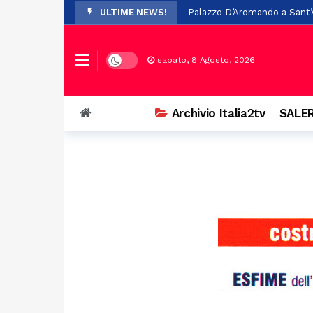
ULTIME NEWS!
Palazzo D’Aromando a Sant’Ar
Auto in fiamme nei pressi de
Il maltempo provoca la cadu
Dark mode
sabato, 8 Agosto, 2026
Pompei, nuovo studio su Opl
Premio Terre del Bussento, s
Archivio Italia2tv
SALER
A Sant’Arsenio, torna la Fest
Ostello del centro storico di
Addio a Francesco Guccini: i
Prodotti non sicuri, sequest
Vasto incendio a San Chiric