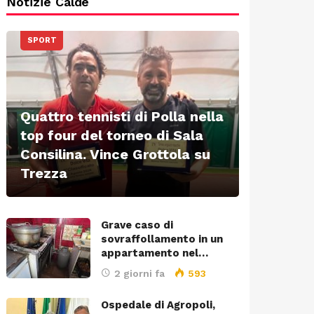
Notizie Calde
SPORT
Quattro tennisti di Polla nella
top four del torneo di Sala
Consilina. Vince Grottola su
Trezza
Grave caso di
sovraffollamento in un
appartamento nel…
2 giorni fa
593
Ospedale di Agropoli,