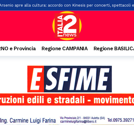
senio apre alla cultura: accordo con Kinesis per concerti, spettacoli e
llo svincolo di Polla
15 ore fa
ta di alberi sulla “Bussentina”: chiuso temporaneamente un tratto a 
ontis: pane e cereali alla base della dieta romana
17 ore fa
i chiude l’undicesima edizione: tre serate di spettacolo, cultura e gra
NO e Provincia
Regione CAMPANIA
Regione BASILI
a di San Rocco: il 16 agosto rivive la tradizione
17 ore fa
 Salerno con 42 posti letto abusivi: scatta la sospensione dell’attività
l cantautore della schiena dritta e quella campana arrivata dal Vallo di
rati oltre 2mila articoli nel potentino: otto commercianti segnalati
o. Denunciato 63enne: ha acceso il fuoco per bruciare un nido di vespe