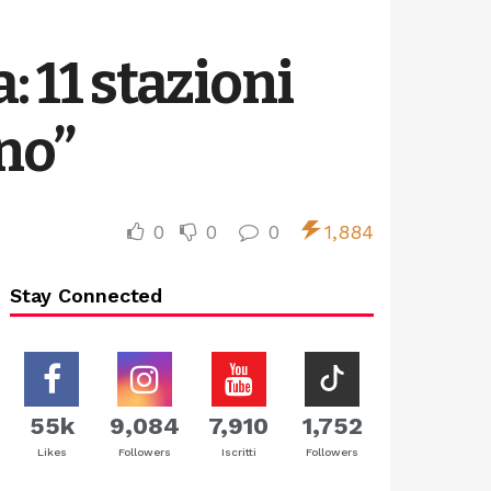
: 11 stazioni
ano”
0
0
0
1,884
Stay Connected
55k
9,084
7,910
1,752
Likes
Followers
Iscritti
Followers