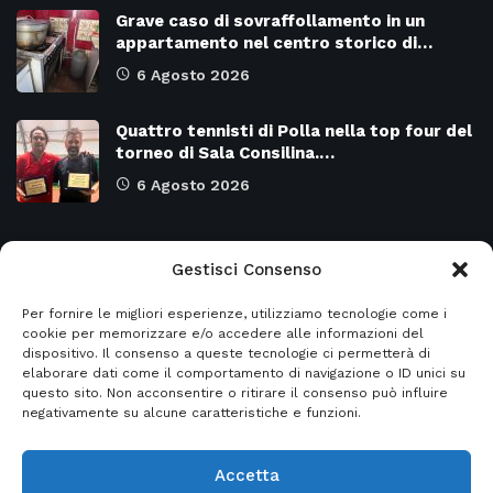
Grave caso di sovraffollamento in un
appartamento nel centro storico di…
6 Agosto 2026
Quattro tennisti di Polla nella top four del
torneo di Sala Consilina.…
6 Agosto 2026
Categorie
Gestisci Consenso
Per fornire le migliori esperienze, utilizziamo tecnologie come i
Attualità
8966
SALERNO e Provincia
4128
cookie per memorizzare e/o accedere alle informazioni del
dispositivo. Il consenso a queste tecnologie ci permetterà di
Cronaca
6472
Regione CAMPANIA
2131
elaborare dati come il comportamento di navigazione o ID unici su
questo sito. Non acconsentire o ritirare il consenso può influire
Primo piano
5953
Regione BASILICATA
2122
negativamente su alcune caratteristiche e funzioni.
Accetta