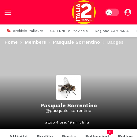
Dark mode
Archivio Italia2tv
SALERNO e Provincia
Regione CAMPANIA
Home
Members
Pasquale Sorrentino
Badges
Pasquale Sorrentino
@pasquale-sorrentino
attivo 4 ore, 19 minuti fa
0
Attività
Profilo
Posts
Following
Followe