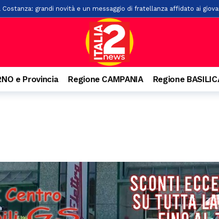
a Costanza: grandi novità e un messaggio di fratellanza affidato ai giova
esca: 100 anni
16 ore fa
rsi sul Monte Cerreto: salvati
21 ore fa
“L’Idioma Perduto” di Mario Infante, sostenuta dalla Banca Monte Prun
, paura per due giovani
22 ore fa
NO e Provincia
Regione CAMPANIA
Regione BASILI
o ai familiari. Arrestato un 31enne ad Agropoli
23 ore fa
o e precipita nel vuoto, grave 27enne a Castellabate
24 ore fa
nquista Santa Maria di Castellabate: ecco tutti i vincitori
1 giorno fa
are il pagamento delle tasse: 9 indagati nel Vallo di Diano
1 giorno f
senio apre alla cultura: accordo con Kinesis per concerti, spettacoli e