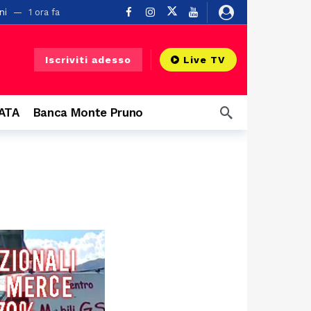
ni
1 ora fa
Iscriviti adesso
Live TV
o
22 ore fa
CATA
Banca Monte Pruno
a
 grandi eventi
1 giorno fa