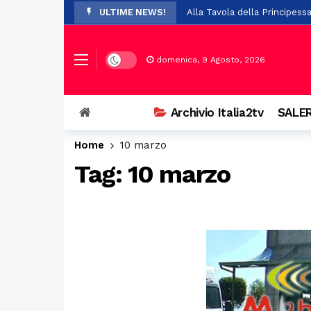
ULTIME NEWS!
Alla Tavola della Principess
Polla festeggia nonna Franc
Paura per 19 boy scout dispe
Dark mode
domenica, 9 Agosto, 2026
A Stio la presentazione de 
Auto si ribalta a Casalbuono
Archivio Italia2tv
SALER
Violenze e richieste di denar
Home
10 marzo
Perde il controllo della mot
Tag:
10 marzo
Il Festival Mogol Battisti co
Firme digitali false per evit
Palazzo D’Aromando a Sant’Ar