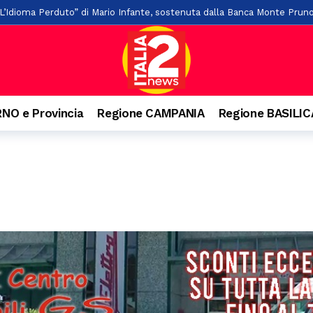
“L’Idioma Perduto” di Mario Infante, sostenuta dalla Banca Monte Prun
, paura per due giovani
2 ore fa
o ai familiari. Arrestato un 31enne ad Agropoli
2 ore fa
o e precipita nel vuoto, grave 27enne a Castellabate
3 ore fa
nquista Santa Maria di Castellabate: ecco tutti i vincitori
4 ore fa
NO e Provincia
Regione CAMPANIA
Regione BASILI
are il pagamento delle tasse: 9 indagati nel Vallo di Diano
4 ore fa
senio apre alla cultura: accordo con Kinesis per concerti, spettacoli e
llo svincolo di Polla
19 ore fa
ta di alberi sulla “Bussentina”: chiuso temporaneamente un tratto a 
de “Alla Tavola della Principessa Costanza” a Teggiano
20 ore fa