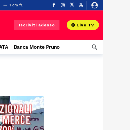
o
1 ora fa
Iscriviti adesso
Live TV
CATA
Banca Monte Pruno
 grandi eventi
5 ore fa
Buonabitacolo
20 ore fa