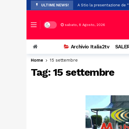
ULTIME NEWS!
A Stio la presentazione de 
Auto si ribalta a Casalbuono
Violenze e richieste di denar
Dark mode
sabato, 8 Agosto, 2026
Perde il controllo della mot
Il Festival Mogol Battisti co
Archivio Italia2tv
SALER
Firme digitali false per evit
Home
15 settembre
Palazzo D’Aromando a Sant’Ar
Tag:
15 settembre
Auto in fiamme nei pressi de
Il maltempo provoca la cadu
Presentata la XXXI edizione 