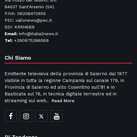
Via Fosso del Mulino, snc
84037 Sant'Arsenio (SA)
P.IVA: 06208470655
PEC: vallonews@pec.it
SDI: KRRH6B9
Email:
info@italia2news.it
Tel:
+390975396589
Chi Siamo
Emittente televisiva della provincia di Salerno dal 1977
visibile in tutta la regione Campania sul canale 179, in
Provincia di Salerno ed alto Cosentino sull'81 e in
Basilicata sul 76, in tecnica digitale terrestre ed in
streaming sul web..
Read More