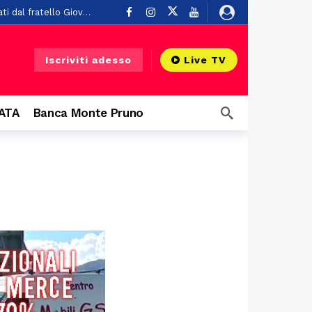
2 ore fa
Dal Vallo di Diano alla Polizia di Stato: il giuramento di Francesco Pagliarulo, con gli alamari appuntati dal fratello Giovanni
Iscriviti adesso
Live TV
re fa
u un balcone
18 ore fa
CATA
Banca Monte Pruno
o
23 ore fa
fa