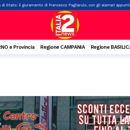
i, feriti gli occupanti
12 ore fa
ci investito da un’auto lungo la Ss19
12 ore fa
to per la compravendita di auto usate: imprenditore nei guai
17 o
 di un palazzo a Salerno: ipotesi di una caduta mentre voleva salire s
NO e Provincia
Regione CAMPANIA
Regione BASILI
ioni di euro in arrivo per i Comuni lucani
22 ore fa
 edizione del Premio Terre del Bussento a Sapri
22 ore fa
 ventenne. Incidente anche a Battipaglia
22 ore fa
ensiero di Aldo Moro. Successo per l’iniziativa della Banca Monte Prun
paglia, la Pediatria di Polla al collasso: “Mancano i medici”
23 ore 