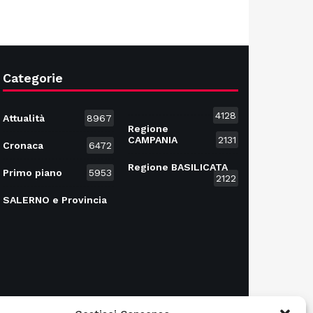
Categorie
4128
Attualità
8967
Regione
CAMPANIA
2131
Cronaca
6472
Regione BASILICATA
Primo piano
5953
2122
SALERNO e Provincia