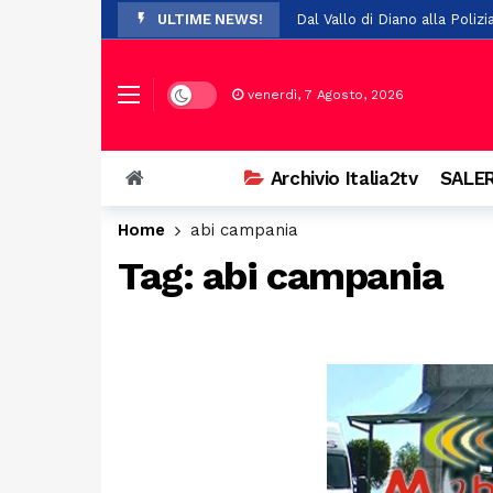
ULTIME NEWS!
Scontro tra tre auto a Bellizz
Paura a Polla: bambino in bi
Dark mode
venerdì, 7 Agosto, 2026
A Potenza sistema fraduolen
Cadavere trovato nel cortile
Archivio Italia2tv
SALER
Rigenerazione urbana, 47 mil
Home
abi campania
Prosegue con successo l’ XI
Tag:
abi campania
Scontro a Colliano, grave un
Piaggine rende omaggio al p
Dopo i trasferimenti da Batti