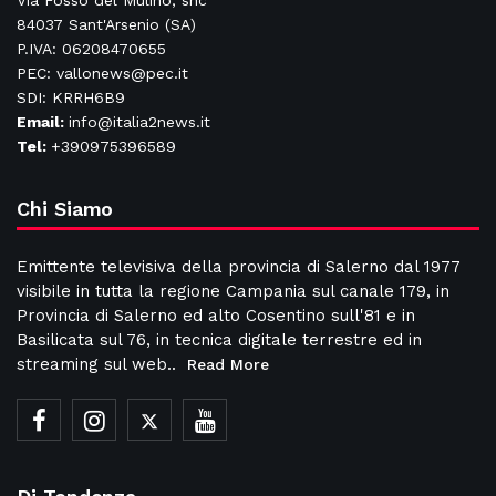
Via Fosso del Mulino, snc
84037 Sant'Arsenio (SA)
P.IVA: 06208470655
PEC: vallonews@pec.it
SDI: KRRH6B9
Email:
info@italia2news.it
Tel:
+390975396589
Chi Siamo
Emittente televisiva della provincia di Salerno dal 1977
visibile in tutta la regione Campania sul canale 179, in
Provincia di Salerno ed alto Cosentino sull'81 e in
Basilicata sul 76, in tecnica digitale terrestre ed in
streaming sul web..
Read More