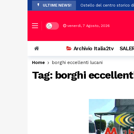
ULTIME NEWS!
Ostello del centro storico di
Addio a Francesco Guccini: i
Prodotti non sicuri, sequest
Dark mode
venerdì, 7 Agosto, 2026
Vasto incendio a San Chiric
Ospedale di Battipaglia, la C
Archivio Italia2tv
SALER
Auto si ribalta più volte ne
Home
borghi eccellenti lucani
Esodo di Ferragosto, traffic
Tag:
borghi eccellent
Scontro tra tre auto a Bellizz
Paura a Polla: bambino in bi