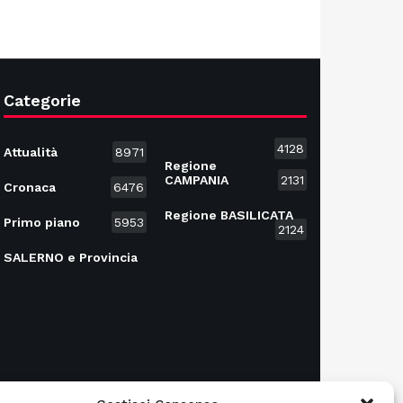
Categorie
4128
Attualità
8971
Regione
CAMPANIA
2131
Cronaca
6476
Regione BASILICATA
Primo piano
5953
2124
SALERNO e Provincia