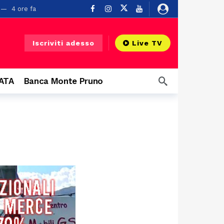
4 ore fa
 Diano
4 ore fa
5 ore fa
Iscriviti adesso
Live TV
6 ore fa
 infrastruttura”
6 ore fa
CATA
Banca Monte Pruno
a
8 ore fa
Dal Vallo di Diano alla Polizia di Stato: il giuramento di Francesco Pagliarulo, con gli alamari appuntati dal fratello Giovanni