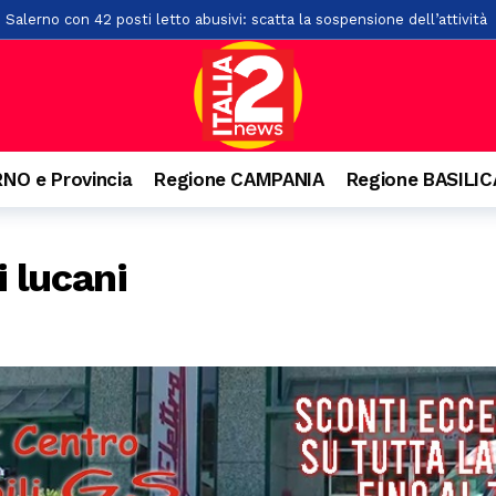
 Salerno con 42 posti letto abusivi: scatta la sospensione dell’attività
l cantautore della schiena dritta e quella campana arrivata dal Vallo di
rati oltre 2mila articoli nel potentino: otto commercianti segnalati
o. Denunciato 63enne: ha acceso il fuoco per bruciare un nido di vespe
isl: “Dal crollo una lezione per il Sud. La manutenzione diventi la prima
NO e Provincia
Regione CAMPANIA
Regione BASILI
lla rotatoria a Pontecagnano: un giovane finisce in ospedale
6 ore f
o da bollino nero sulla A2 e sulle strade campane
7 ore fa
i lucani
i, feriti gli occupanti
19 ore fa
ci investito da un’auto lungo la Ss19
19 ore fa