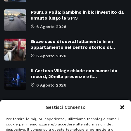
Paura a Polla: bambino in bici investito da
un’auto lungo la Ss19
6 Agosto 2026
Grave caso di sovraffollamento in un
appartamento nel centro storico di…
6 Agosto 2026
Il Certosa Village chiude con numeri da
record, 20mila presenze e il…
6 Agosto 2026
Categorie
Gestisci Consenso
Per fornire le migliori esperienze, utilizziamo tecnologie come i
Attualità
8966
SALERNO e Provincia
4128
cookie per memorizzare e/o accedere alle informazioni del
dispositivo. Il consenso a queste tecnologie ci permetterà di