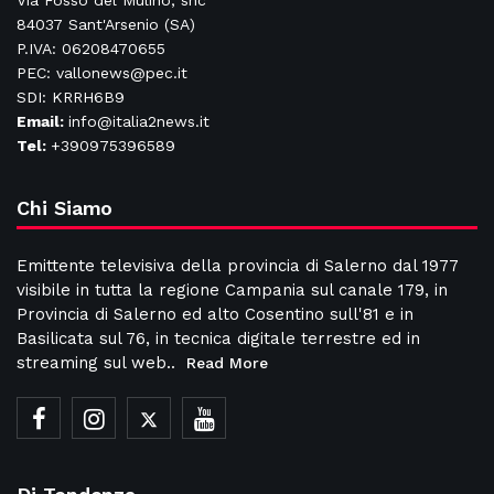
Via Fosso del Mulino, snc
84037 Sant'Arsenio (SA)
P.IVA: 06208470655
PEC: vallonews@pec.it
SDI: KRRH6B9
Email:
info@italia2news.it
Tel:
+390975396589
Chi Siamo
Emittente televisiva della provincia di Salerno dal 1977
visibile in tutta la regione Campania sul canale 179, in
Provincia di Salerno ed alto Cosentino sull'81 e in
Basilicata sul 76, in tecnica digitale terrestre ed in
streaming sul web..
Read More