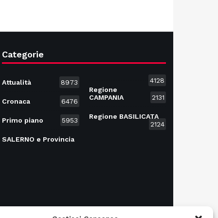
Categorie
4128
Attualità
8973
Regione
CAMPANIA
2131
Cronaca
6476
Regione BASILICATA
Primo piano
5953
2124
SALERNO e Provincia