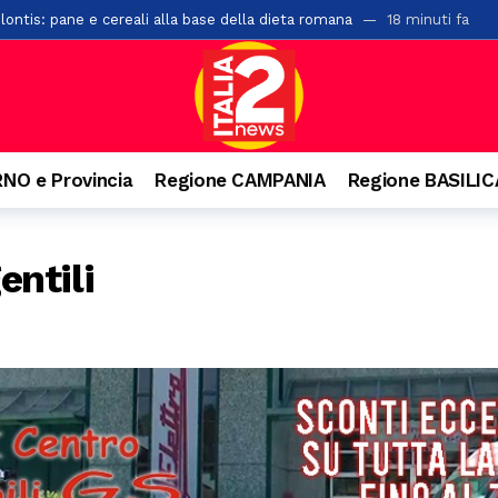
ontis: pane e cereali alla base della dieta romana
18 minuti fa
i chiude l’undicesima edizione: tre serate di spettacolo, cultura e gra
a di San Rocco: il 16 agosto rivive la tradizione
28 minuti fa
 Salerno con 42 posti letto abusivi: scatta la sospensione dell’attività
l cantautore della schiena dritta e quella campana arrivata dal Vallo di
NO e Provincia
Regione CAMPANIA
Regione BASILI
rati oltre 2mila articoli nel potentino: otto commercianti segnalati
o. Denunciato 63enne: ha acceso il fuoco per bruciare un nido di vespe
entili
isl: “Dal crollo una lezione per il Sud. La manutenzione diventi la prima
lla rotatoria a Pontecagnano: un giovane finisce in ospedale
7 ore f
o da bollino nero sulla A2 e sulle strade campane
7 ore fa