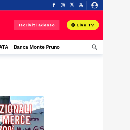
ndi protagonisti
20 minuti fa
Iscriviti adesso
Live TV
5 ore fa
 Diano
5 ore fa
CATA
Banca Monte Pruno
6 ore fa
6 ore fa
 infrastruttura”
6 ore fa
a