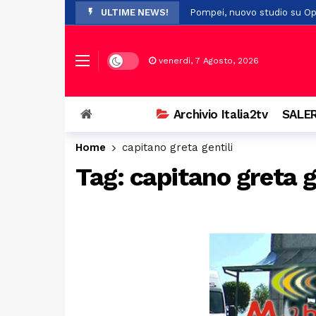
ULTIME NEWS!
Pompei, nuovo studio su Opl
Premio Terre del Bussento, s
A Sant’Arsenio, torna la Fest
Dark mode
venerdì, 7 Agosto, 2026
Ostello del centro storico di
Addio a Francesco Guccini: i
Archivio Italia2tv
SALER
Prodotti non sicuri, sequest
Home
capitano greta gentili
Vasto incendio a San Chiric
Tag:
capitano greta g
Ospedale di Battipaglia, la C
Auto si ribalta più volte ne
Esodo di Ferragosto, traffic