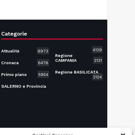
Categorie
4129
Attualità
8973
Regione
CAMPANIA
2131
Cronaca
6478
Regione BASILICATA
Primo piano
5954
2124
SALERNO e Provincia