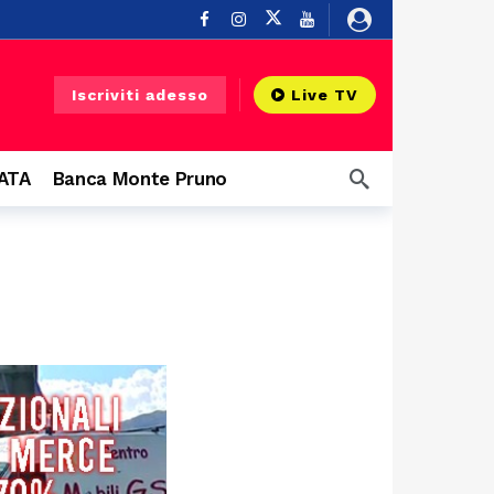
Buonabitacolo
11 ore fa
Iscriviti adesso
Live TV
ndi protagonisti
12 ore fa
CATA
Banca Monte Pruno
17 ore fa
 Diano
17 ore fa
18 ore fa
18 ore fa
 infrastruttura”
18 ore fa