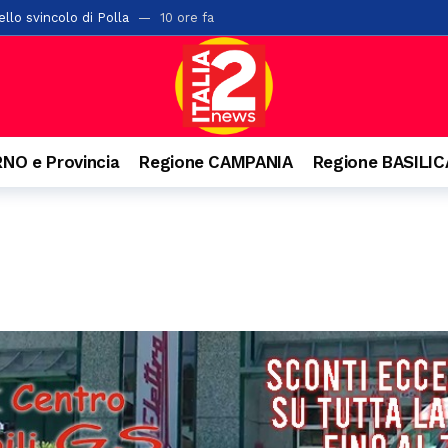
llo svincolo di Polla
10 ore fa
ta di alberi sulla “Bussentina”: chiuso temporaneamente un tratto a 
ontis: pane e cereali alla base della dieta romana
12 ore fa
i chiude l’undicesima edizione: tre serate di spettacolo, cultura e gra
a di San Rocco: il 16 agosto rivive la tradizione
12 ore fa
NO e Provincia
Regione CAMPANIA
Regione BASILI
 Salerno con 42 posti letto abusivi: scatta la sospensione dell’attività
l cantautore della schiena dritta e quella campana arrivata dal Vallo di
rati oltre 2mila articoli nel potentino: otto commercianti segnalati
o. Denunciato 63enne: ha acceso il fuoco per bruciare un nido di vespe
isl: “Dal crollo una lezione per il Sud. La manutenzione diventi la prima