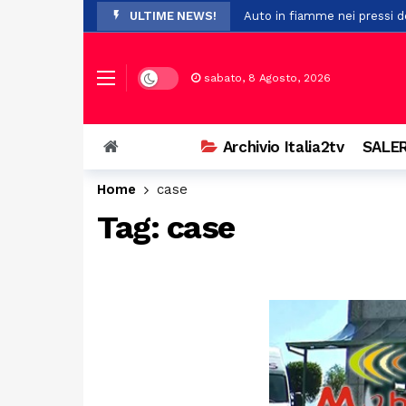
ULTIME NEWS!
Auto in fiamme nei pressi de
Il maltempo provoca la cadu
Pompei, nuovo studio su Opl
Dark mode
sabato, 8 Agosto, 2026
Premio Terre del Bussento, s
A Sant’Arsenio, torna la Fest
Archivio Italia2tv
SALER
Ostello del centro storico di
Home
case
Addio a Francesco Guccini: i
Tag:
case
Prodotti non sicuri, sequest
Vasto incendio a San Chiric
Ospedale di Battipaglia, la C