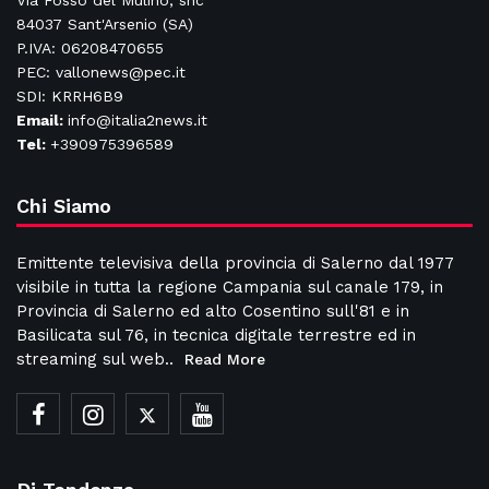
Via Fosso del Mulino, snc
84037 Sant'Arsenio (SA)
P.IVA: 06208470655
PEC: vallonews@pec.it
SDI: KRRH6B9
Email:
info@italia2news.it
Tel:
+390975396589
Chi Siamo
Emittente televisiva della provincia di Salerno dal 1977
visibile in tutta la regione Campania sul canale 179, in
Provincia di Salerno ed alto Cosentino sull'81 e in
Basilicata sul 76, in tecnica digitale terrestre ed in
streaming sul web..
Read More