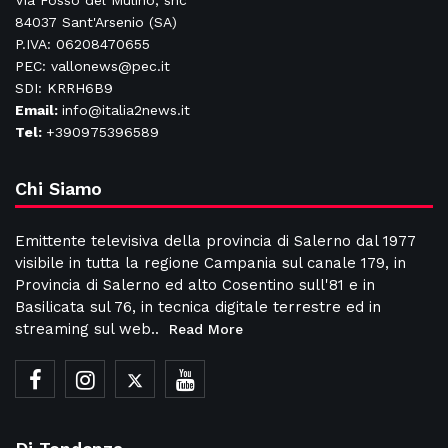
Via Fosso del Mulino, snc
84037 Sant'Arsenio (SA)
P.IVA: 06208470655
PEC: vallonews@pec.it
SDI: KRRH6B9
Email:
info@italia2news.it
Tel:
+390975396589
Chi Siamo
Emittente televisiva della provincia di Salerno dal 1977
visibile in tutta la regione Campania sul canale 179, in
Provincia di Salerno ed alto Cosentino sull'81 e in
Basilicata sul 76, in tecnica digitale terrestre ed in
streaming sul web..
Read More