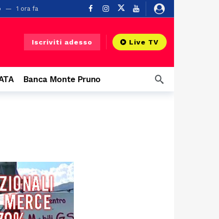
o
1 ora fa
Iscriviti adesso
Live TV
CATA
Banca Monte Pruno
 grandi eventi
5 ore fa
Buonabitacolo
20 ore fa