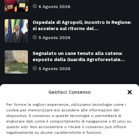
6 Agosto 2026
Ospedale di Agropoli, incontro in Regione:
si accelera sul ritorno del…
5 Agosto 2026
Segnalato un cane tenuto alla catena:
esposto della Guardia Agroforestale…
5 Agosto 2026
Categorie
Gestisci Consenso
Per fornire le migliori esperienze, utilizziamo tecnologie come i
Attualità
8964
SALERNO e Provincia
4124
cookie per memorizzare e/o accedere alle informazioni del
dispositivo. Il consenso a queste tecnologie ci permetterà di
Cronaca
6468
Regione CAMPANIA
2130
elaborare dati come il comportamento di navigazione o ID unici su
questo sito. Non acconsentire o ritirare il consenso può influire
Primo piano
5950
Regione BASILICATA
2120
negativamente su alcune caratteristiche e funzioni.