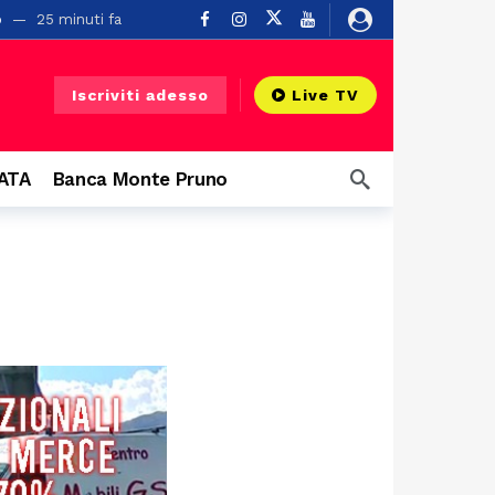
o
25 minuti fa
Iscriviti adesso
Live TV
CATA
Banca Monte Pruno
 grandi eventi
4 ore fa
Buonabitacolo
19 ore fa