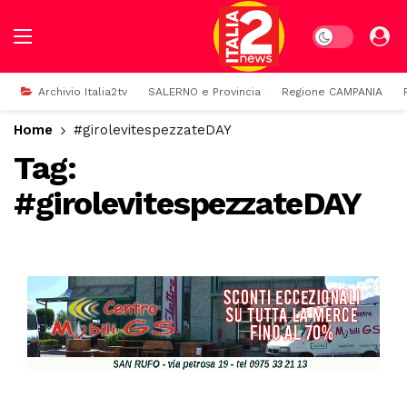
Dark mode
Archivio Italia2tv
SALERNO e Provincia
Regione CAMPANIA
Home
#girolevitespezzateDAY
Tag:
#girolevitespezzateDAY