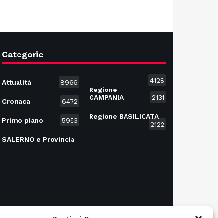
Categorie
4128
Attualità
8966
Regione
CAMPANIA
2131
Cronaca
6472
Regione BASILICATA
Primo piano
5953
2122
SALERNO e Provincia