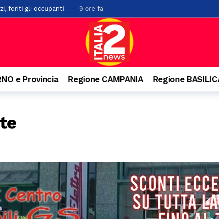
i, feriti gli occupanti
9 ore fa
ci investito da un’auto lungo la Ss19
9 ore fa
to per la compravendita di auto usate: imprenditore nei guai
14 o
 di un palazzo a Salerno: ipotesi di una caduta mentre voleva salire s
ioni di euro in arrivo per i Comuni lucani
18 ore fa
NO e Provincia
Regione CAMPANIA
Regione BASILI
 edizione del Premio Terre del Bussento a Sapri
19 ore fa
 ventenne. Incidente anche a Battipaglia
19 ore fa
te
ensiero di Aldo Moro. Successo per l’iniziativa della Banca Monte Prun
paglia, la Pediatria di Polla al collasso: “Mancano i medici”
20 ore 
n numeri da record, 20mila presenze e il trionfo di Massimo Ranieri