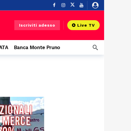
re fa
Iscriviti adesso
Live TV
u un balcone
14 ore fa
CATA
Banca Monte Pruno
o
19 ore fa
fa
20 ore fa