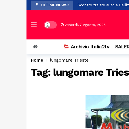
ULTIME NEWS!
Scontro tra tre auto a Bellizz
Paura a Polla: bambino in bi
A Potenza sistema fraduolen
Dark mode
venerdì, 7 Agosto, 2026
Cadavere trovato nel cortile
Rigenerazione urbana, 47 mil
Archivio Italia2tv
SALER
Prosegue con successo l’ XI
Home
lungomare Trieste
Scontro a Colliano, grave un
Tag:
lungomare Tries
Piaggine rende omaggio al p
Dopo i trasferimenti da Batti
Il Certosa Village chiude co