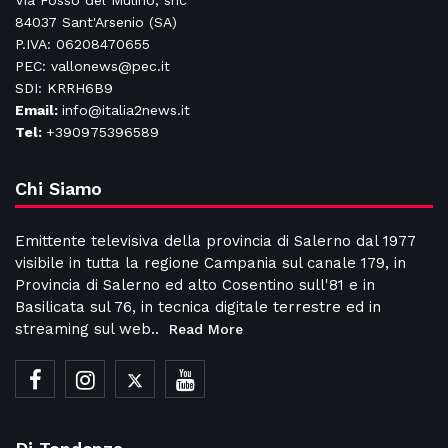
Via Fosso del Mulino, snc
84037 Sant'Arsenio (SA)
P.IVA: 06208470655
PEC: vallonews@pec.it
SDI: KRRH6B9
Email:
info@italia2news.it
Tel:
+390975396589
Chi Siamo
Emittente televisiva della provincia di Salerno dal 1977
visibile in tutta la regione Campania sul canale 179, in
Provincia di Salerno ed alto Cosentino sull'81 e in
Basilicata sul 76, in tecnica digitale terrestre ed in
streaming sul web..
Read More