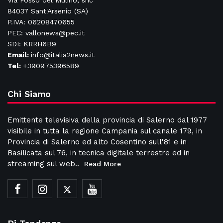
Via Fosso del Mulino, snc
84037 Sant'Arsenio (SA)
P.IVA: 06208470655
PEC: vallonews@pec.it
SDI: KRRH6B9
Email:
info@italia2news.it
Tel:
+390975396589
Chi Siamo
Emittente televisiva della provincia di Salerno dal 1977
visibile in tutta la regione Campania sul canale 179, in
Provincia di Salerno ed alto Cosentino sull'81 e in
Basilicata sul 76, in tecnica digitale terrestre ed in
streaming sul web..
Read More