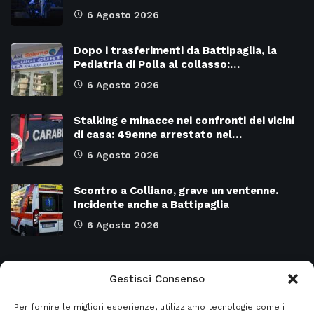
6 Agosto 2026
Dopo i trasferimenti da Battipaglia, la
Pediatria di Polla al collasso:…
6 Agosto 2026
Stalking e minacce nei confronti dei vicini
di casa: 49enne arrestato nel…
6 Agosto 2026
Scontro a Colliano, grave un ventenne.
Incidente anche a Battipaglia
6 Agosto 2026
Categorie
Gestisci Consenso
Per fornire le migliori esperienze, utilizziamo tecnologie come i
Attualità
8966
SALERNO e Provincia
4128