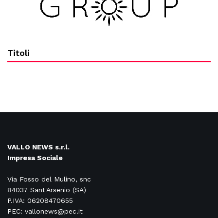
Titoli
VALLO NEWS s.r.l.
Impresa Sociale
Via Fosso del Mulino, snc
84037 Sant'Arsenio (SA)
P.IVA: 06208470655
PEC: vallonews@pec.it