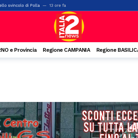
llo svincolo di Polla
13 ore fa
ta di alberi sulla “Bussentina”: chiuso temporaneamente un tratto a 
ontis: pane e cereali alla base della dieta romana
15 ore fa
i chiude l’undicesima edizione: tre serate di spettacolo, cultura e gra
a di San Rocco: il 16 agosto rivive la tradizione
15 ore fa
NO e Provincia
Regione CAMPANIA
Regione BASILI
 Salerno con 42 posti letto abusivi: scatta la sospensione dell’attività
l cantautore della schiena dritta e quella campana arrivata dal Vallo di
rati oltre 2mila articoli nel potentino: otto commercianti segnalati
o. Denunciato 63enne: ha acceso il fuoco per bruciare un nido di vespe
isl: “Dal crollo una lezione per il Sud. La manutenzione diventi la prima