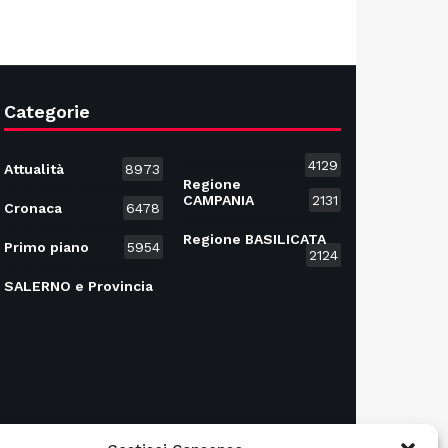
Categorie
4129
Attualità
8973
Regione
CAMPANIA
2131
Cronaca
6478
Regione BASILICATA
Primo piano
5954
2124
SALERNO e Provincia