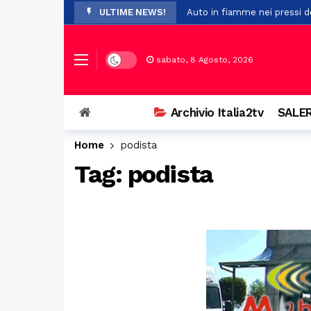
ULTIME NEWS!
Auto in fiamme nei pressi de
Il maltempo provoca la cadu
Pompei, nuovo studio su Opl
Dark mode
sabato, 8 Agosto, 2026
Premio Terre del Bussento, s
A Sant’Arsenio, torna la Fest
Archivio Italia2tv
SALER
Ostello del centro storico di
Home
podista
Addio a Francesco Guccini: i
Tag:
podista
Prodotti non sicuri, sequest
Vasto incendio a San Chiric
Ospedale di Battipaglia, la C