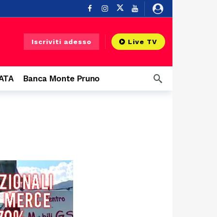
Buonabitacolo
13 ore fa
Iscriviti adesso
Live TV
ndi protagonisti
15 ore fa
CATA
Banca Monte Pruno
19 ore fa
 Diano
19 ore fa
20 ore fa
21 ore fa
 infrastruttura”
21 ore fa