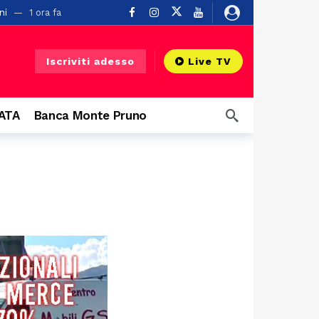
ni
1 ora fa
Iscriviti adesso
Live TV
o
22 ore fa
CATA
Banca Monte Pruno
a
 grandi eventi
1 giorno fa