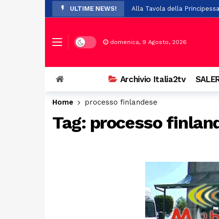
ULTIME NEWS!
Alla Tavola della Principess
Polla festeggia nonna Franc
Paura per 19 boy scout dispe
Dark mode
domenica, 9 Agosto, 2026
A Stio la presentazione de 
Auto si ribalta a Casalbuono
Archivio Italia2tv
SALER
Violenze e richieste di denar
Home
processo finlandese
Perde il controllo della mot
Tag:
processo finlan
Il Festival Mogol Battisti co
Firme digitali false per evit
Palazzo D’Aromando a Sant’Ar