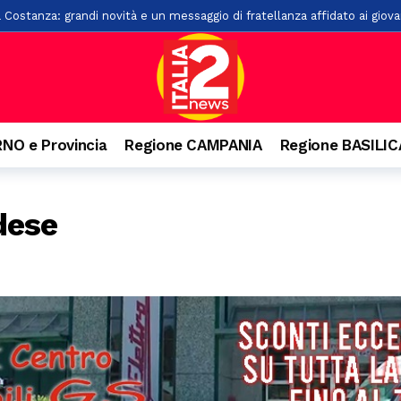
a Costanza: grandi novità e un messaggio di fratellanza affidato ai giova
esca: 100 anni
16 ore fa
rsi sul Monte Cerreto: salvati
21 ore fa
“L’Idioma Perduto” di Mario Infante, sostenuta dalla Banca Monte Prun
, paura per due giovani
22 ore fa
NO e Provincia
Regione CAMPANIA
Regione BASILI
o ai familiari. Arrestato un 31enne ad Agropoli
23 ore fa
o e precipita nel vuoto, grave 27enne a Castellabate
24 ore fa
dese
nquista Santa Maria di Castellabate: ecco tutti i vincitori
1 giorno fa
are il pagamento delle tasse: 9 indagati nel Vallo di Diano
1 giorno f
senio apre alla cultura: accordo con Kinesis per concerti, spettacoli e