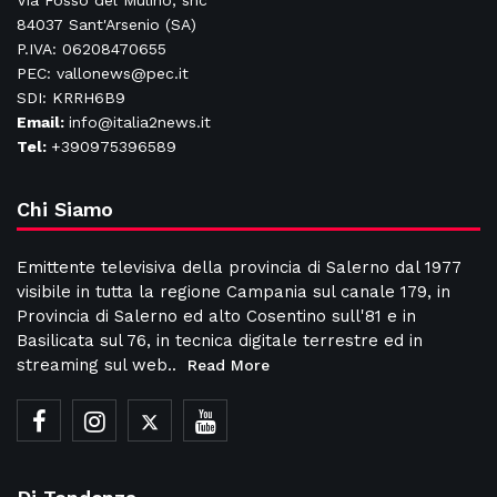
Via Fosso del Mulino, snc
84037 Sant'Arsenio (SA)
P.IVA: 06208470655
PEC: vallonews@pec.it
SDI: KRRH6B9
Email:
info@italia2news.it
Tel:
+390975396589
Chi Siamo
Emittente televisiva della provincia di Salerno dal 1977
visibile in tutta la regione Campania sul canale 179, in
Provincia di Salerno ed alto Cosentino sull'81 e in
Basilicata sul 76, in tecnica digitale terrestre ed in
streaming sul web..
Read More