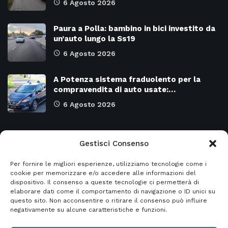
6 Agosto 2026
Paura a Polla: bambino in bici investito da
un’auto lungo la Ss19
6 Agosto 2026
A Potenza sistema fraduolento per la
compravendita di auto usate:…
6 Agosto 2026
Categorie
Gestisci Consenso
Per fornire le migliori esperienze, utilizziamo tecnologie come i
Attualità
8971
SALERNO e Provincia
4128
cookie per memorizzare e/o accedere alle informazioni del
dispositivo. Il consenso a queste tecnologie ci permetterà di
Cronaca
6476
Regione CAMPANIA
2131
elaborare dati come il comportamento di navigazione o ID unici su
questo sito. Non acconsentire o ritirare il consenso può influire
Primo piano
5953
Regione BASILICATA
2124
negativamente su alcune caratteristiche e funzioni.