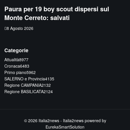
Paura per 19 boy scout dispersi sul
Monte Cerreto: salvati
8 Agosto 2026
Categorie
Attualità
8977
Cronaca
6483
Primo piano
5962
SALERNO e Provincia
4135
Regione CAMPANIA
2132
Regione BASILICATA
2124
© 2026
Italia2news
- Italia2news powered by
EurekaSmartSolution