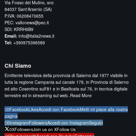
Via Fosso del Mulino, snc
84037 Sant'Arsenio (SA)
P.IVA: 06208470655
PEC: vallonews@pec.it
SDI: KRRH6B9
Email:
info@italia2news.it
Tel:
+390975396589
Chi Siamo
Emittente televisiva della provincia di Salerno dal 1977 visibile in
tutta la regione Campania sul canale 179, in Provincia di Salerno
ed alto Cosentino sull'81 e in Basilicata sul 76, in tecnica digitale
terrestre ed in streaming sul web..
Read More
0
Facebook
Likes
Accedi con Facebook
Metti mi piace alla nostra
pagina
0
Instagram
Followers
Accedi con Instagram
Seguici
0
X
Followers
Join us on X
Follow Us