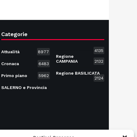
Categorie
4135
Attualità
8977
Regione
CAMPANIA
2132
Cronaca
6483
Regione BASILICATA
Primo piano
5962
2124
SALERNO e Provincia