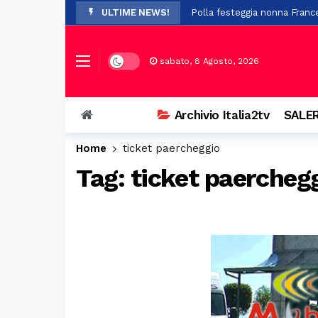
ULTIME NEWS!
Polla festeggia nonna Franc
Paura per 19 boy scout dispe
A Stio la presentazione de 
Dark mode
sabato, 8 Agosto, 2026
Auto si ribalta a Casalbuono
Violenze e richieste di denar
Archivio Italia2tv
SALER
Perde il controllo della mot
Home
ticket paercheggio
Il Festival Mogol Battisti co
Tag:
ticket paercheg
Firme digitali false per evit
Palazzo D’Aromando a Sant’Ar
Auto in fiamme nei pressi de