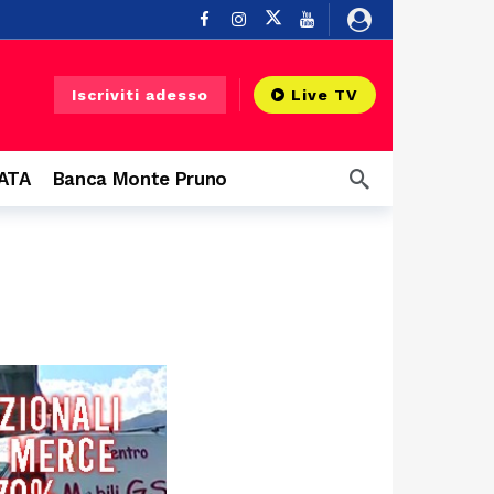
o
8 ore fa
Iscriviti adesso
Live TV
CATA
Banca Monte Pruno
 grandi eventi
12 ore fa