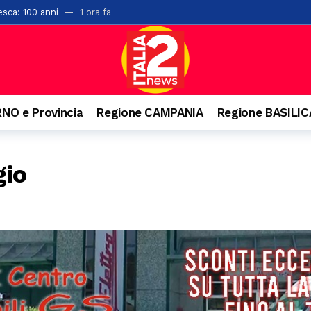
esca: 100 anni
1 ora fa
rsi sul Monte Cerreto: salvati
6 ore fa
“L’Idioma Perduto” di Mario Infante, sostenuta dalla Banca Monte Prun
, paura per due giovani
8 ore fa
o ai familiari. Arrestato un 31enne ad Agropoli
8 ore fa
NO e Provincia
Regione CAMPANIA
Regione BASILI
o e precipita nel vuoto, grave 27enne a Castellabate
9 ore fa
nquista Santa Maria di Castellabate: ecco tutti i vincitori
10 ore fa
gio
are il pagamento delle tasse: 9 indagati nel Vallo di Diano
10 ore fa
senio apre alla cultura: accordo con Kinesis per concerti, spettacoli e
llo svincolo di Polla
1 giorno fa