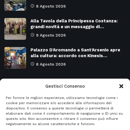
8 Agosto 2026
Alla Tavola della Principessa Costanza:
grandi novità e un messaggio di…
9 Agosto 2026
Palazzo D’Aromando a Sant’Arsenio apre
alla cultura: accordo con Kinesis…
8 Agosto 2026
Categorie
Gestisci Consenso
Per fornire le migliori esperienze, utilizziamo tecnologie come i
Attualità
8978
SALERNO e Provincia
4135
cookie per memorizzare e/o accedere alle informazioni del
dispositivo. Il consenso a queste tecnologie ci permetterà di
Cronaca
6483
Regione CAMPANIA
2132
elaborare dati come il comportamento di navigazione o ID unici su
questo sito. Non acconsentire o ritirare il consenso può influire
Primo piano
5963
Regione BASILICATA
2124
negativamente su alcune caratteristiche e funzioni.