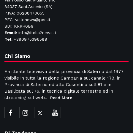
Via Fosso del Mulino, snc
84037 Sant'Arsenio (SA)
P.IVA: 06208470655
PEC: vallonews@pec.it
SDI: KRRH6B9
Email:
info@italia2news.it
Tel:
+390975396589
Chi Siamo
Emittente televisiva della provincia di Salerno dal 1977
visibile in tutta la regione Campania sul canale 179, in
Provincia di Salerno ed alto Cosentino sull'81 e in
Basilicata sul 76, in tecnica digitale terrestre ed in
streaming sul web..
Read More