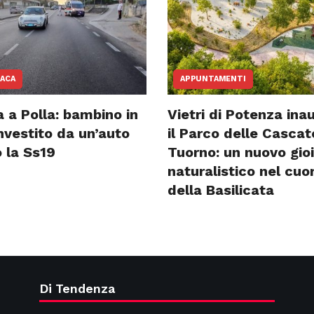
ACA
APPUNTAMENTI
 a Polla: bambino in
Vietri di Potenza ina
investito da un’auto
il Parco delle Cascat
 la Ss19
Tuorno: un nuovo gioi
naturalistico nel cuo
della Basilicata
Di Tendenza