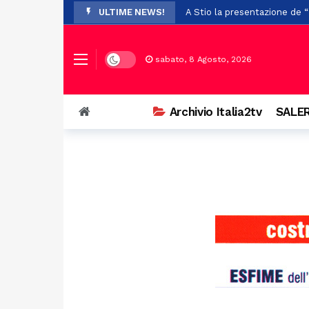
ULTIME NEWS!
A Stio la presentazione de 
Auto si ribalta a Casalbuono
Violenze e richieste di denar
Dark mode
sabato, 8 Agosto, 2026
Perde il controllo della mot
Il Festival Mogol Battisti co
Archivio Italia2tv
SALER
Firme digitali false per evit
Palazzo D’Aromando a Sant’Ar
Auto in fiamme nei pressi de
Il maltempo provoca la cadu
Presentata la XXXI edizione 