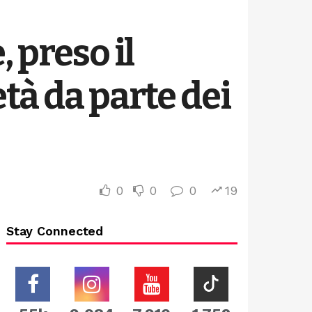
 preso il
tà da parte dei
0
0
0
19
Stay Connected