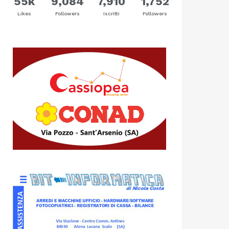
55k
9,084
7,910
1,752
Likes
Followers
Iscritti
Followers