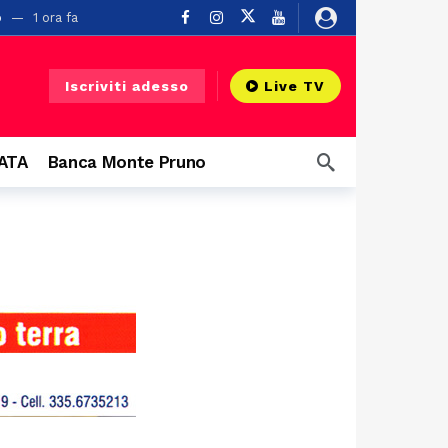
o
1 ora fa
Iscriviti adesso
Live TV
CATA
Banca Monte Pruno
 grandi eventi
5 ore fa
Buonabitacolo
20 ore fa