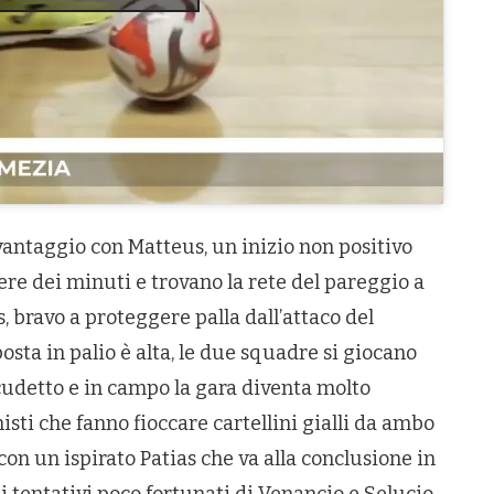
vantaggio con Matteus, un inizio non positivo
rrere dei minuti e trovano la rete del pareggio a
bravo a proteggere palla dall’attaco del
posta in palio è alta, le due squadre si giocano
Scudetto e in campo la gara diventa molto
isti che fanno fioccare cartellini gialli da ambo
 con un ispirato Patias che va alla conclusione in
i tentativi poco fortunati di Venancio e Selucio.