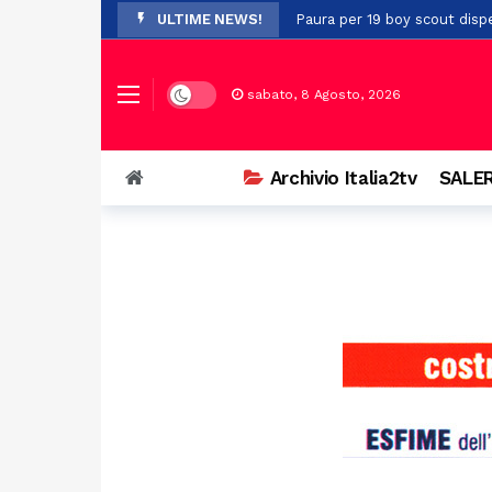
ULTIME NEWS!
Paura per 19 boy scout dispe
A Stio la presentazione de 
Auto si ribalta a Casalbuono
Dark mode
sabato, 8 Agosto, 2026
Violenze e richieste di denar
Perde il controllo della mot
Archivio Italia2tv
SALER
Il Festival Mogol Battisti co
Firme digitali false per evit
Palazzo D’Aromando a Sant’Ar
Auto in fiamme nei pressi de
Il maltempo provoca la cadu