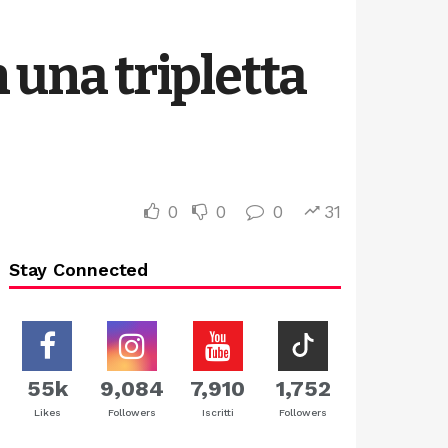
 una tripletta
0
0
0
31
Stay Connected
55k
9,084
7,910
1,752
Likes
Followers
Iscritti
Followers