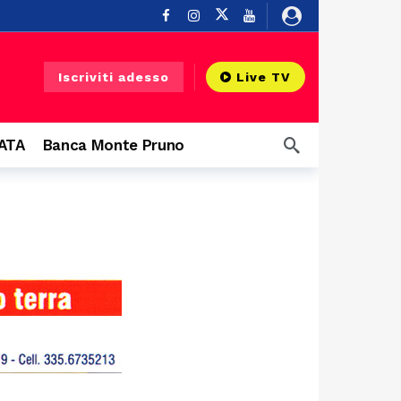
o
3 ore fa
Iscriviti adesso
Live TV
CATA
Banca Monte Pruno
 grandi eventi
7 ore fa
Buonabitacolo
21 ore fa