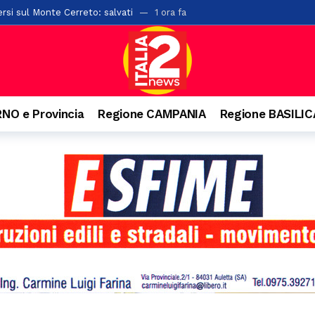
rsi sul Monte Cerreto: salvati
1 ora fa
“L’Idioma Perduto” di Mario Infante, sostenuta dalla Banca Monte Prun
, paura per due giovani
3 ore fa
o ai familiari. Arrestato un 31enne ad Agropoli
3 ore fa
o e precipita nel vuoto, grave 27enne a Castellabate
4 ore fa
NO e Provincia
Regione CAMPANIA
Regione BASILI
nquista Santa Maria di Castellabate: ecco tutti i vincitori
5 ore fa
are il pagamento delle tasse: 9 indagati nel Vallo di Diano
5 ore fa
senio apre alla cultura: accordo con Kinesis per concerti, spettacoli e
llo svincolo di Polla
20 ore fa
ta di alberi sulla “Bussentina”: chiuso temporaneamente un tratto a 