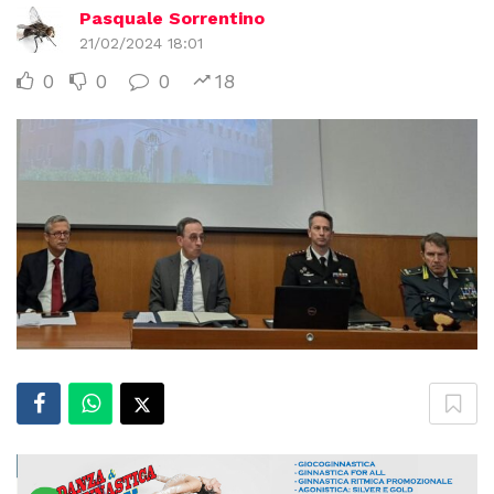
Pasquale Sorrentino
21/02/2024 18:01
0
0
0
18