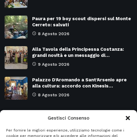
Paura per 19 boy scout dispersi sul Monte
Cerreto: salvati
8 Agosto 2026
Alla Tavola della Principessa Costanza:
grandi novità e un messaggio di…
9 Agosto 2026
Palazzo D’Aromando a Sant’Arsenio apre
alla cultura: accordo con Kinesis…
8 Agosto 2026
Categorie
Gestisci Consenso
Per fornire le migliori esperienze, utilizziamo tecnologie come i
Attualità
8978
SALERNO e Provincia
4135
cookie per memorizzare e/o accedere alle informazioni del