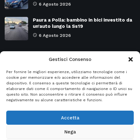
6 Agosto 2026
Paura a Polla: bambino in bici investito da
un’auto lungo la Ss19
6 Agosto 2026
Categorie
Gestisci Consenso
Per fornire le migliori esperienze, utilizziamo tecnologie come i
Attualità
8973
SALERNO e Provincia
4129
cookie per memorizzare e/o accedere alle informazioni del
dispositivo. Il consenso a queste tecnologie ci permetterà di
Cronaca
6478
Regione CAMPANIA
2131
elaborare dati come il comportamento di navigazione o ID unici su
questo sito. Non acconsentire o ritirare il consenso può influire
Primo piano
5954
Regione BASILICATA
2124
negativamente su alcune caratteristiche e funzioni.
Accetta
© 2026
Italia2news
- Italia2news powered by
Nega
EurekaSmartSolution