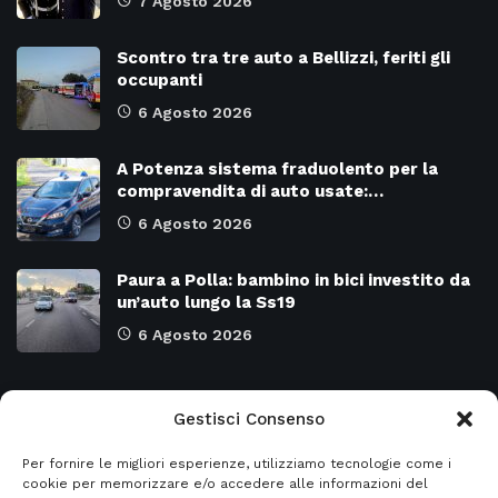
7 Agosto 2026
Scontro tra tre auto a Bellizzi, feriti gli
occupanti
6 Agosto 2026
A Potenza sistema fraduolento per la
compravendita di auto usate:…
6 Agosto 2026
Paura a Polla: bambino in bici investito da
un’auto lungo la Ss19
6 Agosto 2026
Categorie
Gestisci Consenso
Per fornire le migliori esperienze, utilizziamo tecnologie come i
Attualità
8973
SALERNO e Provincia
4128
cookie per memorizzare e/o accedere alle informazioni del