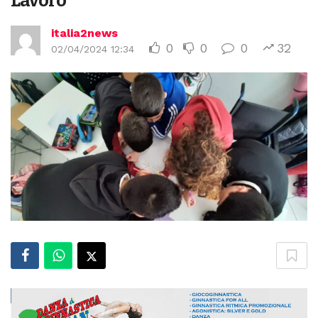
Lavoro
italia2news
0
0
0
32
02/04/2024 12:34