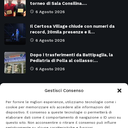
torneo di Sala Consilina.…
6 Agosto 2026
Il Certosa Village chiude con numeri da
record, 20mila presenze e il…
6 Agosto 2026
Dopo i trasferimenti da Battipaglia, la
Pediatria di Polla al collasso:…
6 Agosto 2026
Categorie
Gestisci Consenso
Per fornire le migliori esperienze, utilizziamo tecnologie come i
Attualità
8966
SALERNO e Provincia
4126
cookie per memorizzare e/o accedere alle informazioni del
dispositivo. Il consenso a queste tecnologie ci permetterà di
Cronaca
6469
Regione CAMPANIA
2131
elaborare dati come il comportamento di navigazione o ID unici su
questo sito. Non acconsentire o ritirare il consenso può influire
Primo piano
5951
Regione BASILICATA
2121
negativamente su alcune caratteristiche e funzioni.