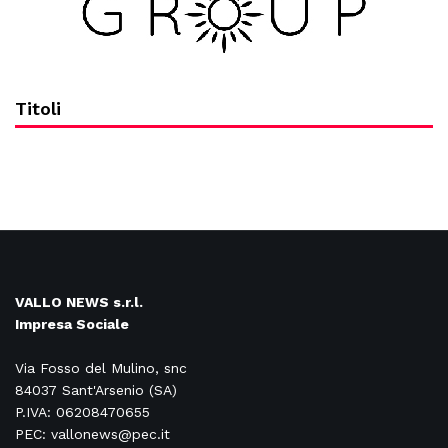
Titoli
VALLO NEWS s.r.l.
Impresa Sociale
Via Fosso del Mulino, snc
84037 Sant'Arsenio (SA)
P.IVA: 06208470655
PEC: vallonews@pec.it