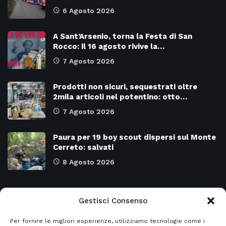
6 Agosto 2026
A Sant’Arsenio, torna la Festa di San
Rocco: il 16 agosto rivive la…
7 Agosto 2026
Prodotti non sicuri, sequestrati oltre
2mila articoli nel potentino: otto…
7 Agosto 2026
Paura per 19 boy scout dispersi sul Monte
Cerreto: salvati
8 Agosto 2026
Categorie
Gestisci Consenso
Per fornire le migliori esperienze, utilizziamo tecnologie come i
Attualità
8977
SALERNO e Provincia
4135