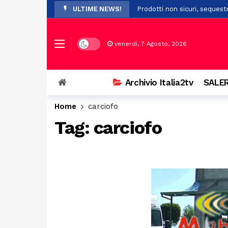
ULTIME NEWS!
Prodotti non sicuri, sequest
Vasto incendio a San Chiric
Ospedale di Battipaglia, la C
Dark mode
venerdì, 7 Agosto, 2026
Auto si ribalta più volte ne
Esodo di Ferragosto, traffic
Archivio Italia2tv
SALER
Home
carciofo
Scontro tra tre auto a Bellizz
Tag:
carciofo
Paura a Polla: bambino in bi
A Potenza sistema fraduolen
Cadavere trovato nel cortile