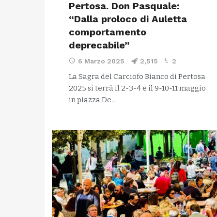
Pertosa. Don Pasquale:
“Dalla proloco di Auletta
comportamento
deprecabile”
6 Marzo 2025
2,515
2
La Sagra del Carciofo Bianco di Pertosa
2025 si terrà il 2-3-4 e il 9-10-11 maggio
in piazza De…