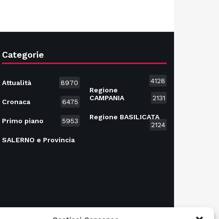
Categorie
4128
Attualità
8970
Regione
CAMPANIA
2131
Cronaca
6475
Regione BASILICATA
Primo piano
5953
2124
SALERNO e Provincia