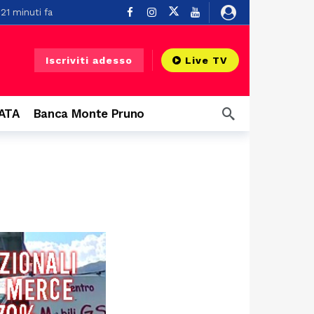
21 minuti fa
32 minuti fa
 infrastruttura”
39 minuti fa
Iscriviti adesso
Live TV
ti fa
CATA
Banca Monte Pruno
3 ore fa
Dal Vallo di Diano alla Polizia di Stato: il giuramento di Francesco Pagliarulo, con gli alamari appuntati dal fratello Giovanni
re fa
u un balcone
19 ore fa