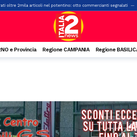
rati oltre 2mila articoli nel potentino: otto commercianti segnalati
o. Denunciato 63enne: ha acceso il fuoco per bruciare un nido di vespe
isl: “Dal crollo una lezione per il Sud. La manutenzione diventi la prima
lla rotatoria a Pontecagnano: un giovane finisce in ospedale
56 minu
o da bollino nero sulla A2 e sulle strade campane
2 ore fa
NO e Provincia
Regione CAMPANIA
Regione BASILI
i, feriti gli occupanti
14 ore fa
ci investito da un’auto lungo la Ss19
14 ore fa
to per la compravendita di auto usate: imprenditore nei guai
18 o
 di un palazzo a Salerno: ipotesi di una caduta mentre voleva salire s